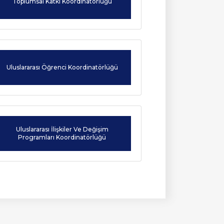
Toplumsal Katkı Koordinatörlüğü
Burs Komisyonu
reketliliği
Mezun Bilgi Sistemi
Üniversite Yayın Komisyonu
Başvuru
Yeni Kablosuz Ağ Yapılanması hakkında.
Yabancı Uyruklu Öğretim
işim
Elemanı İnceleme ve
Uluslararası Öğrenci Koordinatörlüğü
Değerlendirme Komisyonu
 Dilekçeler
atlar
ARAMA
Uluslararası İlişkiler Ve Değişim
Programları Koordinatörlüğü