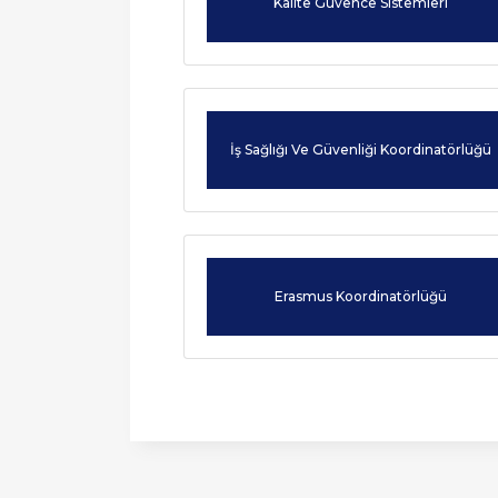
Kalite Güvence Sistemleri
2022-2023 Eğitim Öğretim Yılı
Politikalarımız
Af Kanun
Akademik Takvimi
2024-2028 Stratejik Planı
Bilgi
2021-2022 Eğitim Öğretim Yılı
Akademik Takvimi
Fotoğraf Galerisi
Yatay
İş Sağlığı Ve Güvenliği Koordinatörlüğü
Organizasyon Şeması
Dikey
Kurumsal Kimlik
Engelli Öğ
Medya
Öğrenci Ko
Erasmus Koordinatörlüğü
For