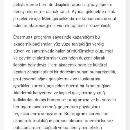
geliştirmeme hem de disiplinlerarası bilgi paylaşımını
deneyimlememe olanak tanıdı. Ayrıca, gelecekte ortak
projeler ve işbirlikleri gerçekleştirme konusunda somut
adımlar atabileceğimiz verimli toplantılar düzenledik.
Erasmus+ programı sayesinde kazandığım bu
ARAMA
akademik bağlantılar, yüz yüze tanışıklığın verdiği
güven ve samimiyetle halen sürdürülmekte olup, mail
Kapat
ve çevrimiçi platformlar üzerinden düzenli olarak
iletişim halindeyiz. Hem akademik hem de kültürel
açıdan zenginleştirici bir deneyim sunan bu hareketlilik,
profesyonel ağımı genişletmek ve uluslararası
işbirlikleri kurmak açısından önemli bir fırsat sağladı.
Akademik kariyerime ve kişisel gelişimime yaptığı
katkılardan dolayı Erasmus+ programına ve bu sürecin
her aşamasında emeği geçen tüm paydaşlara
teşekkürlerimi sunuyorum. Bu program, küresel bir
akademik topluluğun parçası olmanın önemini bir kez
daha anlamamı sağladı ve bu deneyimin etkileri