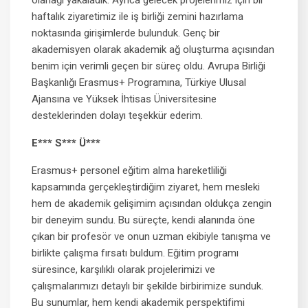
olanağı yakaladık. Ayrıca gelecek projelerimiz için bir
haftalık ziyaretimiz ile iş birliği zemini hazırlama
noktasında girişimlerde bulunduk. Genç bir
akademisyen olarak akademik ağ oluşturma açısından
benim için verimli geçen bir süreç oldu. Avrupa Birliği
Başkanlığı Erasmus+ Programına, Türkiye Ulusal
Ajansına ve Yüksek İhtisas Üniversitesine
desteklerinden dolayı teşekkür ederim.
E*** S*** Ü***
Erasmus+ personel eğitim alma hareketliliği
kapsamında gerçekleştirdiğim ziyaret, hem mesleki
hem de akademik gelişimim açısından oldukça zengin
bir deneyim sundu. Bu süreçte, kendi alanında öne
çıkan bir profesör ve onun uzman ekibiyle tanışma ve
birlikte çalışma fırsatı buldum. Eğitim programı
süresince, karşılıklı olarak projelerimizi ve
çalışmalarımızı detaylı bir şekilde birbirimize sunduk.
Bu sunumlar, hem kendi akademik perspektifimi