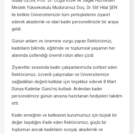
Gülay UZUN, Prof. Dr. Özgül KISA ve Sağlık Hizmetleri
Meslek Yüksekokulu Müdürümüz Doç. Dr. Elif Hilal ŞEN
ile birlikte Üniversitemizin tüm yerleşkelerini ziyaret
ederek akademik ve idari kadın personelimizle bir araya
geldi.
Günün anlam ve önemine vurgu yapan Rektörümüz,
kadınların bilimde, eğitimde ve toplumsal yaşamın her
alanında üstlendiği önemli rolün altını çizdi.
Ziyaretler sırasında kadın çalışanlarımızla sohbet eden
Rektörümüz, özverili çalışmaları ve Üniversitemize
sağladıkları değerli katkılar için teşekkür ederek 8 Mart
Dünya Kadınlar Günü’nü kutladı. Ardından kadın
personelimize günün anısına hazırlanan hediyeleri takdim
etti.
Kadın emeğinin ve katkısının kurumumuz için büyük bir
değer taşıdığını ifade eden Rektörümüz, güçlü bir
toplumun ancak kadınların sosyal, akademik ve