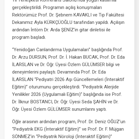
Yıl Yerleşkesi Konferans Salonu’nda yoğun katılımla
gerçekleştirildi. Programın açılış konuşmaları
Rektörümüz Prof. Dr. Şebnem KAVAKLI ve Tıp Fakültesi
Dekanımız Ayla KÜRKÇÜOĞLU tarafından yapıldı. Açılışın
ardından İntörn Dr. Arda ŞENİZ’in gitar dinletisi ile
program başladı.
“Yenidoğan Canlandırma Uygulamaları” başlığında Prof.
Dr. Arzu DURSUN, Prof. Dr. İ. Hakan BUCAK, Prof. Dr. Eda
İLARSLAN ve Dr. Öğr. Üyesi Özlem GÜLÜMSER bilgi ve
deneyimlerini paylaştı. Devamında Prof. Dr. Eda
İLARSLAN “Pediyatri 2026 Aşı Güncellemeleri (İnteraktif
Eğitim)” oturumunu gerçekleştirdi. “Pediyatrik Alerjide
Yenilikler 2026 (Uygulamalı Eğitim)” başlığında ise Prof.
Dr. İlknur BOSTANCI, Dr. Öğr. Üyesi Seda ŞAHİN ve Dr.
Öğr. Üyesi Özlem GÜLÜMSER sunumlarını yaptı.
Öğle arasının ardından program, Prof. Dr. Deniz OĞUZ’un
“Pediyatrik EKG (İnteraktif Eğitim)” ve Prof. Dr. F. Müjgan
SÖNMEZ’in “Pediyatrik Nöroloji (İnteraktif Eğitim)”