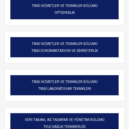
TIBBİ HİZMETLER VE TEKNİKLER BÖLÜMÜ
OPTİSYENLİK
TIBBİ HİZMETLER VE TEKNİKLER BÖLÜMÜ
TIBBİ DOKÜMANTASYON VE SEKRETERLİK
TIBBİ HİZMETLER VE TEKNİKLER BÖLÜMÜ
TIBBİ LABORATUVAR TEKNİKLERİ
VERİ TABANI, AĞ TASARIMI VE YÖNETİMİ BÖLÜMÜ
TELE-SAĞLIK TEKNİKERLİĞİ