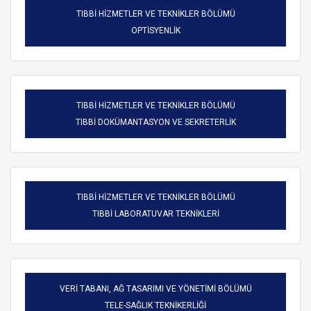
TIBBİ HİZMETLER VE TEKNİKLER BÖLÜMÜ
OPTİSYENLİK
TIBBİ HİZMETLER VE TEKNİKLER BÖLÜMÜ
TIBBİ DOKÜMANTASYON VE SEKRETERLİK
TIBBİ HİZMETLER VE TEKNİKLER BÖLÜMÜ
TIBBİ LABORATUVAR TEKNİKLERİ
VERİ TABANI, AĞ TASARIMI VE YÖNETİMİ BÖLÜMÜ
TELE-SAĞLIK TEKNİKERLİĞİ