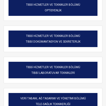
TIBBİ HİZMETLER VE TEKNİKLER BÖLÜMÜ
OPTİSYENLİK
TIBBİ HİZMETLER VE TEKNİKLER BÖLÜMÜ
TIBBİ DOKÜMANTASYON VE SEKRETERLİK
TIBBİ HİZMETLER VE TEKNİKLER BÖLÜMÜ
TIBBİ LABORATUVAR TEKNİKLERİ
VERİ TABANI, AĞ TASARIMI VE YÖNETİMİ BÖLÜMÜ
TELE-SAĞLIK TEKNİKERLİĞİ