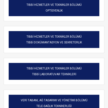
TIBBİ HİZMETLER VE TEKNİKLER BÖLÜMÜ
OPTİSYENLİK
TIBBİ HİZMETLER VE TEKNİKLER BÖLÜMÜ
TIBBİ DOKÜMANTASYON VE SEKRETERLİK
TIBBİ HİZMETLER VE TEKNİKLER BÖLÜMÜ
TIBBİ LABORATUVAR TEKNİKLERİ
VERİ TABANI, AĞ TASARIMI VE YÖNETİMİ BÖLÜMÜ
TELE-SAĞLIK TEKNİKERLİĞİ