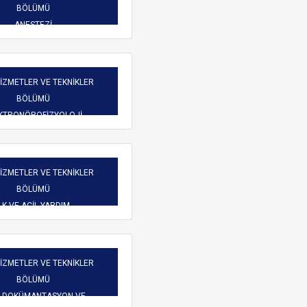
Burs Komisyonu
BÖLÜMÜ
reketliliği
Mezun Bilgi Sistemi
ANESTEZİ
Üniversite Yayın Komisyonu
Başvuru
Yeni Kablosuz Ağ Yapılanması hakkında.
Yabancı Uyruklu Öğretim
işim
HİZMETLER VE TEKNİKLER
Elemanı İnceleme ve
BÖLÜMÜ
Değerlendirme Komisyonu
 Dilekçeler
KTRONÖROFİZYOLOJİ
atlar
HİZMETLER VE TEKNİKLER
BÖLÜMÜ
LK VE ACİL YARDIM
ARAMA
HİZMETLER VE TEKNİKLER
BÖLÜMÜ
İ DOKÜMANTASYON VE