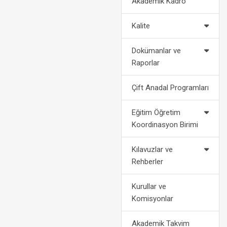
Akademik Kadro
2022-2023 Eğitim Öğretim Yılı
Politikalarımız
Af Kanun
Akademik Takvimi
Kalite
2024-2028 Stratejik Planı
Bilgi
2021-2022 Eğitim Öğretim Yılı
Dokümanlar ve
Akademik Takvimi
Fotoğraf Galerisi
Yatay
Raporlar
Organizasyon Şeması
Dikey
Çift Anadal Programları
Kurumsal Kimlik
Engelli Öğ
Eğitim Öğretim
Koordinasyon Birimi
Medya
Öğrenci Ko
Kılavuzlar ve
For
Rehberler
Kurullar ve
Komisyonlar
Akademik Takvim