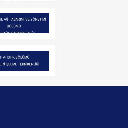
SEKRETERLİK
I, AĞ TASARIMI VE YÖNETİMİ
BÖLÜMÜ
-SAĞLIK TEKNİKERLİĞİ
STATİSTİK BÖLÜMÜ
VERİ İŞLEME TEKNİKERLİĞİ