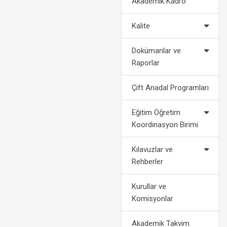
Akademik Kadro
2022-2023 Eğitim Öğretim Yılı
Politikalarımız
Af Kanun
Akademik Takvimi
Kalite
2024-2028 Stratejik Planı
Bilgi
2021-2022 Eğitim Öğretim Yılı
Dokümanlar ve
Akademik Takvimi
Fotoğraf Galerisi
Yatay
Raporlar
Organizasyon Şeması
Dikey
Çift Anadal Programları
Kurumsal Kimlik
Engelli Öğ
Eğitim Öğretim
Koordinasyon Birimi
Medya
Öğrenci Ko
Kılavuzlar ve
For
Rehberler
Kurullar ve
Komisyonlar
Akademik Takvim