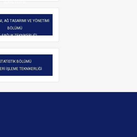
SEKRETERLİK
I, AĞ TASARIMI VE YÖNETİMİ
BÖLÜMÜ
-SAĞLIK TEKNİKERLİĞİ
STATİSTİK BÖLÜMÜ
VERİ İŞLEME TEKNİKERLİĞİ