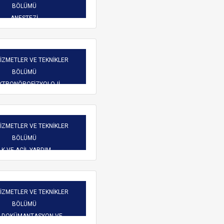
Burs Komisyonu
BÖLÜMÜ
reketliliği
Mezun Bilgi Sistemi
ANESTEZİ
Üniversite Yayın Komisyonu
Başvuru
Yeni Kablosuz Ağ Yapılanması hakkında.
Yabancı Uyruklu Öğretim
işim
HİZMETLER VE TEKNİKLER
Elemanı İnceleme ve
BÖLÜMÜ
Değerlendirme Komisyonu
 Dilekçeler
KTRONÖROFİZYOLOJİ
atlar
HİZMETLER VE TEKNİKLER
BÖLÜMÜ
LK VE ACİL YARDIM
ARAMA
HİZMETLER VE TEKNİKLER
BÖLÜMÜ
İ DOKÜMANTASYON VE