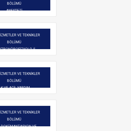
Burs Komisyonu
BÖLÜMÜ
reketliliği
Mezun Bilgi Sistemi
ANESTEZİ
Üniversite Yayın Komisyonu
Başvuru
Yeni Kablosuz Ağ Yapılanması hakkında.
Yabancı Uyruklu Öğretim
işim
HİZMETLER VE TEKNİKLER
Elemanı İnceleme ve
BÖLÜMÜ
Değerlendirme Komisyonu
 Dilekçeler
KTRONÖROFİZYOLOJİ
atlar
HİZMETLER VE TEKNİKLER
BÖLÜMÜ
LK VE ACİL YARDIM
ARAMA
HİZMETLER VE TEKNİKLER
BÖLÜMÜ
İ DOKÜMANTASYON VE