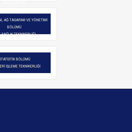
SEKRETERLİK
I, AĞ TASARIMI VE YÖNETİMİ
BÖLÜMÜ
-SAĞLIK TEKNİKERLİĞİ
STATİSTİK BÖLÜMÜ
VERİ İŞLEME TEKNİKERLİĞİ