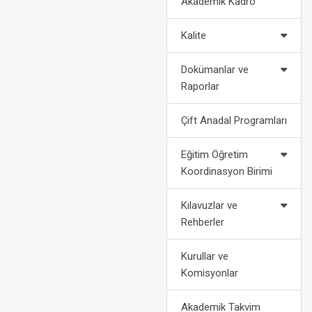
Akademik Kadro
2022-2023 Eğitim Öğretim Yılı
Politikalarımız
Af Kanun
Akademik Takvimi
Kalite
2024-2028 Stratejik Planı
Bilgi
2021-2022 Eğitim Öğretim Yılı
Dokümanlar ve
Akademik Takvimi
Fotoğraf Galerisi
Yatay
Raporlar
Organizasyon Şeması
Dikey
Çift Anadal Programları
Kurumsal Kimlik
Engelli Öğ
Eğitim Öğretim
Koordinasyon Birimi
Medya
Öğrenci Ko
Kılavuzlar ve
For
Rehberler
Kurullar ve
Komisyonlar
Akademik Takvim