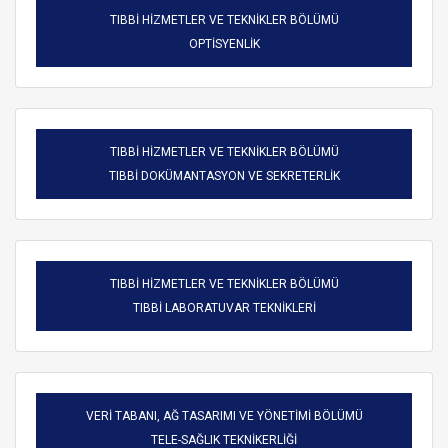
TIBBİ HİZMETLER VE TEKNİKLER BÖLÜMÜ
OPTİSYENLİK
TIBBİ HİZMETLER VE TEKNİKLER BÖLÜMÜ
TIBBİ DOKÜMANTASYON VE SEKRETERLİK
TIBBİ HİZMETLER VE TEKNİKLER BÖLÜMÜ
TIBBİ LABORATUVAR TEKNİKLERİ
VERİ TABANI, AĞ TASARIMI VE YÖNETİMİ BÖLÜMÜ
TELE-SAĞLIK TEKNİKERLİĞİ