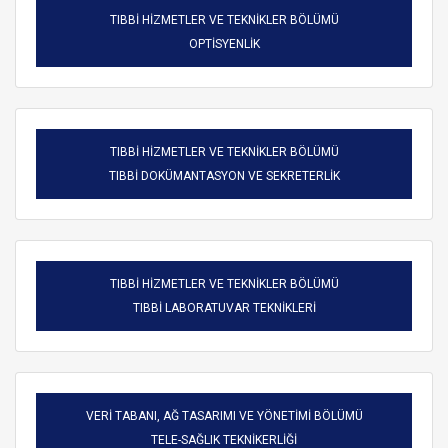
TIBBİ HİZMETLER VE TEKNİKLER BÖLÜMÜ
OPTİSYENLİK
TIBBİ HİZMETLER VE TEKNİKLER BÖLÜMÜ
TIBBİ DOKÜMANTASYON VE SEKRETERLİK
TIBBİ HİZMETLER VE TEKNİKLER BÖLÜMÜ
TIBBİ LABORATUVAR TEKNİKLERİ
VERİ TABANI, AĞ TASARIMI VE YÖNETİMİ BÖLÜMÜ
TELE-SAĞLIK TEKNİKERLİĞİ