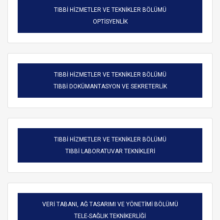
TIBBİ HİZMETLER VE TEKNİKLER BÖLÜMÜ
OPTİSYENLİK
TIBBİ HİZMETLER VE TEKNİKLER BÖLÜMÜ
TIBBİ DOKÜMANTASYON VE SEKRETERLİK
TIBBİ HİZMETLER VE TEKNİKLER BÖLÜMÜ
TIBBİ LABORATUVAR TEKNİKLERİ
VERİ TABANI, AĞ TASARIMI VE YÖNETİMİ BÖLÜMÜ
TELE-SAĞLIK TEKNİKERLİĞİ