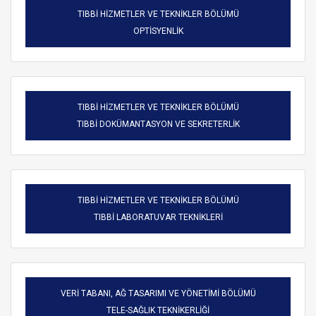
TIBBİ HİZMETLER VE TEKNİKLER BÖLÜMÜ
OPTİSYENLİK
TIBBİ HİZMETLER VE TEKNİKLER BÖLÜMÜ
TIBBİ DOKÜMANTASYON VE SEKRETERLİK
TIBBİ HİZMETLER VE TEKNİKLER BÖLÜMÜ
TIBBİ LABORATUVAR TEKNİKLERİ
VERİ TABANI, AĞ TASARIMI VE YÖNETİMİ BÖLÜMÜ
TELE-SAĞLIK TEKNİKERLİĞİ