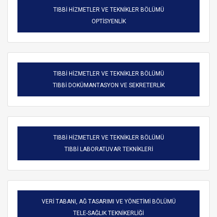
TIBBİ HİZMETLER VE TEKNİKLER BÖLÜMÜ
OPTİSYENLİK
TIBBİ HİZMETLER VE TEKNİKLER BÖLÜMÜ
TIBBİ DOKÜMANTASYON VE SEKRETERLİK
TIBBİ HİZMETLER VE TEKNİKLER BÖLÜMÜ
TIBBİ LABORATUVAR TEKNİKLERİ
VERİ TABANI, AĞ TASARIMI VE YÖNETİMİ BÖLÜMÜ
TELE-SAĞLIK TEKNİKERLİĞİ