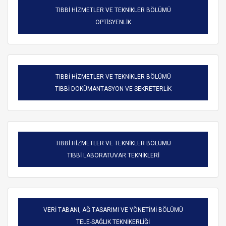
TIBBİ HİZMETLER VE TEKNİKLER BÖLÜMÜ
OPTİSYENLİK
TIBBİ HİZMETLER VE TEKNİKLER BÖLÜMÜ
TIBBİ DOKÜMANTASYON VE SEKRETERLİK
TIBBİ HİZMETLER VE TEKNİKLER BÖLÜMÜ
TIBBİ LABORATUVAR TEKNİKLERİ
VERİ TABANI, AĞ TASARIMI VE YÖNETİMİ BÖLÜMÜ
TELE-SAĞLIK TEKNİKERLİĞİ