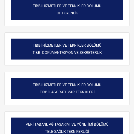
TIBBİ HİZMETLER VE TEKNİKLER BÖLÜMÜ
OPTİSYENLİK
TIBBİ HİZMETLER VE TEKNİKLER BÖLÜMÜ
TIBBİ DOKÜMANTASYON VE SEKRETERLİK
TIBBİ HİZMETLER VE TEKNİKLER BÖLÜMÜ
TIBBİ LABORATUVAR TEKNİKLERİ
VERİ TABANI, AĞ TASARIMI VE YÖNETİMİ BÖLÜMÜ
TELE-SAĞLIK TEKNİKERLİĞİ