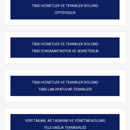
TIBBİ HİZMETLER VE TEKNİKLER BÖLÜMÜ
OPTİSYENLİK
TIBBİ HİZMETLER VE TEKNİKLER BÖLÜMÜ
TIBBİ DOKÜMANTASYON VE SEKRETERLİK
TIBBİ HİZMETLER VE TEKNİKLER BÖLÜMÜ
TIBBİ LABORATUVAR TEKNİKLERİ
VERİ TABANI, AĞ TASARIMI VE YÖNETİMİ BÖLÜMÜ
TELE-SAĞLIK TEKNİKERLİĞİ