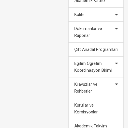
Akademik Kadro
2022-2023 Eğitim Öğretim Yılı
Politikalarımız
Af Kanun
Akademik Takvimi
Kalite
2024-2028 Stratejik Planı
Bilgi
2021-2022 Eğitim Öğretim Yılı
Dokümanlar ve
Akademik Takvimi
Fotoğraf Galerisi
Yatay
Raporlar
Organizasyon Şeması
Dikey
Çift Anadal Programları
Kurumsal Kimlik
Engelli Öğ
Eğitim Öğretim
Koordinasyon Birimi
Medya
Öğrenci Ko
Kılavuzlar ve
For
Rehberler
Kurullar ve
Komisyonlar
Akademik Takvim