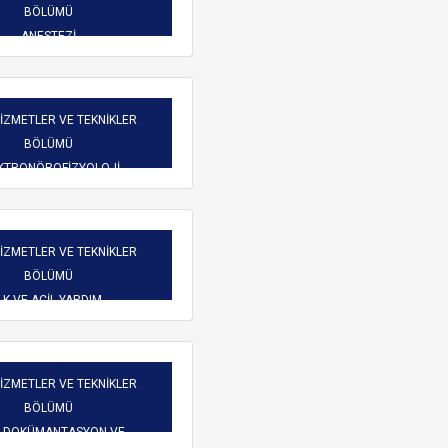
Burs Komisyonu
BÖLÜMÜ
reketliliği
Mezun Bilgi Sistemi
ANESTEZİ
Üniversite Yayın Komisyonu
Başvuru
Yeni Kablosuz Ağ Yapılanması hakkında.
Yabancı Uyruklu Öğretim
işim
HİZMETLER VE TEKNİKLER
Elemanı İnceleme ve
BÖLÜMÜ
Değerlendirme Komisyonu
 Dilekçeler
KTRONÖROFİZYOLOJİ
atlar
HİZMETLER VE TEKNİKLER
BÖLÜMÜ
LK VE ACİL YARDIM
ARAMA
HİZMETLER VE TEKNİKLER
BÖLÜMÜ
İ DOKÜMANTASYON VE