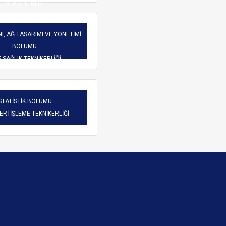
SEKRETERLİK
I, AĞ TASARIMI VE YÖNETİMİ
BÖLÜMÜ
-SAĞLIK TEKNİKERLİĞİ
STATİSTİK BÖLÜMÜ
VERİ İŞLEME TEKNİKERLİĞİ