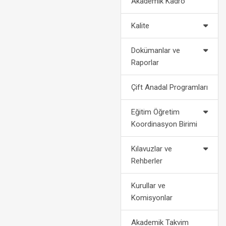
Akademik Kadro
2022-2023 Eğitim Öğretim Yılı
Politikalarımız
Af Kanun
Akademik Takvimi
Kalite
2024-2028 Stratejik Planı
Bilgi
2021-2022 Eğitim Öğretim Yılı
Dokümanlar ve
Akademik Takvimi
Fotoğraf Galerisi
Yatay
Raporlar
Organizasyon Şeması
Dikey
Çift Anadal Programları
Kurumsal Kimlik
Engelli Öğ
Eğitim Öğretim
Koordinasyon Birimi
Medya
Öğrenci Ko
Kılavuzlar ve
For
Rehberler
Kurullar ve
Komisyonlar
Akademik Takvim