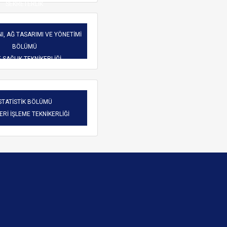
SEKRETERLİK
I, AĞ TASARIMI VE YÖNETİMİ
BÖLÜMÜ
-SAĞLIK TEKNİKERLİĞİ
STATİSTİK BÖLÜMÜ
VERİ İŞLEME TEKNİKERLİĞİ