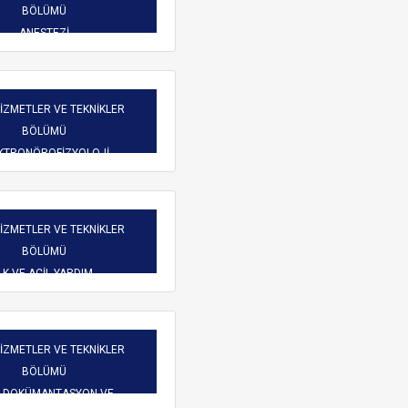
Burs Komisyonu
BÖLÜMÜ
reketliliği
Mezun Bilgi Sistemi
ANESTEZİ
Üniversite Yayın Komisyonu
Başvuru
Yeni Kablosuz Ağ Yapılanması hakkında.
Yabancı Uyruklu Öğretim
işim
HİZMETLER VE TEKNİKLER
Elemanı İnceleme ve
BÖLÜMÜ
Değerlendirme Komisyonu
 Dilekçeler
KTRONÖROFİZYOLOJİ
atlar
HİZMETLER VE TEKNİKLER
BÖLÜMÜ
LK VE ACİL YARDIM
ARAMA
HİZMETLER VE TEKNİKLER
BÖLÜMÜ
İ DOKÜMANTASYON VE