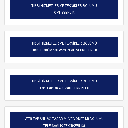
TIBBİ HİZMETLER VE TEKNİKLER BÖLÜMÜ
OPTİSYENLİK
TIBBİ HİZMETLER VE TEKNİKLER BÖLÜMÜ
TIBBİ DOKÜMANTASYON VE SEKRETERLİK
TIBBİ HİZMETLER VE TEKNİKLER BÖLÜMÜ
TIBBİ LABORATUVAR TEKNİKLERİ
VERİ TABANI, AĞ TASARIMI VE YÖNETİMİ BÖLÜMÜ
TELE-SAĞLIK TEKNİKERLİĞİ