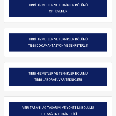
TIBBİ HİZMETLER VE TEKNİKLER BÖLÜMÜ
OPTİSYENLİK
TIBBİ HİZMETLER VE TEKNİKLER BÖLÜMÜ
TIBBİ DOKÜMANTASYON VE SEKRETERLİK
TIBBİ HİZMETLER VE TEKNİKLER BÖLÜMÜ
TIBBİ LABORATUVAR TEKNİKLERİ
VERİ TABANI, AĞ TASARIMI VE YÖNETİMİ BÖLÜMÜ
TELE-SAĞLIK TEKNİKERLİĞİ