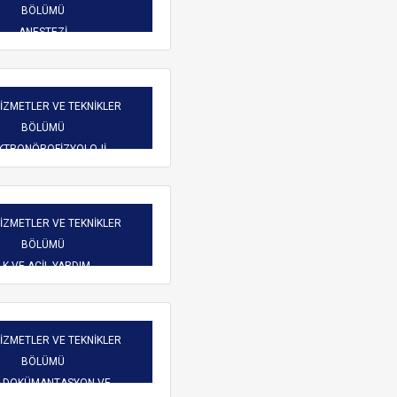
Burs Komisyonu
BÖLÜMÜ
reketliliği
Mezun Bilgi Sistemi
ANESTEZİ
Üniversite Yayın Komisyonu
Başvuru
Yeni Kablosuz Ağ Yapılanması hakkında.
Yabancı Uyruklu Öğretim
işim
HİZMETLER VE TEKNİKLER
Elemanı İnceleme ve
BÖLÜMÜ
Değerlendirme Komisyonu
 Dilekçeler
KTRONÖROFİZYOLOJİ
atlar
HİZMETLER VE TEKNİKLER
BÖLÜMÜ
LK VE ACİL YARDIM
ARAMA
HİZMETLER VE TEKNİKLER
BÖLÜMÜ
İ DOKÜMANTASYON VE