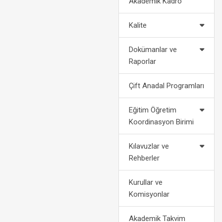
Akademik Kadro
2022-2023 Eğitim Öğretim Yılı
Politikalarımız
Af Kanun
Akademik Takvimi
Kalite
2024-2028 Stratejik Planı
Bilgi
2021-2022 Eğitim Öğretim Yılı
Dokümanlar ve
Akademik Takvimi
Fotoğraf Galerisi
Yatay
Raporlar
Organizasyon Şeması
Dikey
Çift Anadal Programları
Kurumsal Kimlik
Engelli Öğ
Eğitim Öğretim
Koordinasyon Birimi
Medya
Öğrenci Ko
Kılavuzlar ve
For
Rehberler
Kurullar ve
Komisyonlar
Akademik Takvim