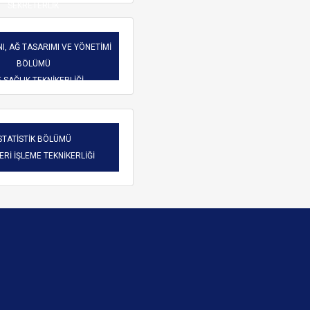
SEKRETERLİK
I, AĞ TASARIMI VE YÖNETİMİ
BÖLÜMÜ
-SAĞLIK TEKNİKERLİĞİ
STATİSTİK BÖLÜMÜ
VERİ İŞLEME TEKNİKERLİĞİ