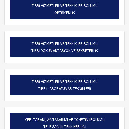
TIBBİ HİZMETLER VE TEKNİKLER BÖLÜMÜ
OPTİSYENLİK
TIBBİ HİZMETLER VE TEKNİKLER BÖLÜMÜ
TIBBİ DOKÜMANTASYON VE SEKRETERLİK
TIBBİ HİZMETLER VE TEKNİKLER BÖLÜMÜ
TIBBİ LABORATUVAR TEKNİKLERİ
VERİ TABANI, AĞ TASARIMI VE YÖNETİMİ BÖLÜMÜ
TELE-SAĞLIK TEKNİKERLİĞİ