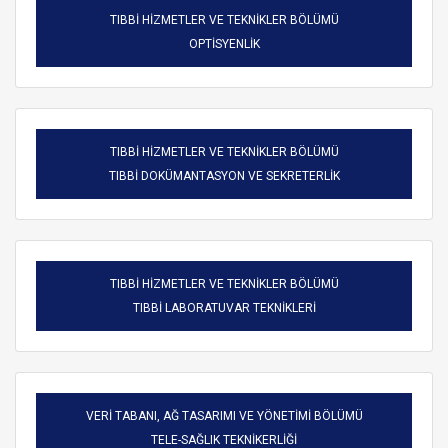
TIBBİ HİZMETLER VE TEKNİKLER BÖLÜMÜ
OPTİSYENLİK
TIBBİ HİZMETLER VE TEKNİKLER BÖLÜMÜ
TIBBİ DOKÜMANTASYON VE SEKRETERLİK
TIBBİ HİZMETLER VE TEKNİKLER BÖLÜMÜ
TIBBİ LABORATUVAR TEKNİKLERİ
VERİ TABANI, AĞ TASARIMI VE YÖNETİMİ BÖLÜMÜ
TELE-SAĞLIK TEKNİKERLİĞİ