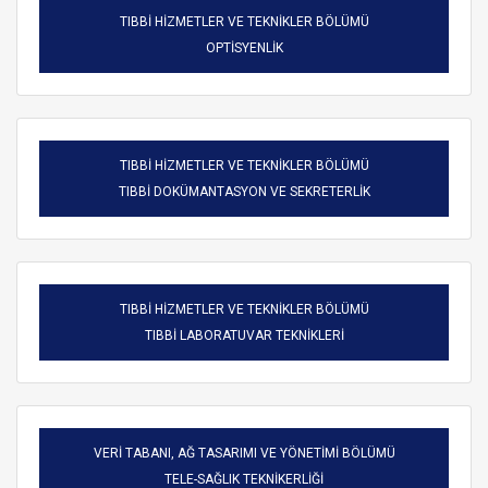
TIBBİ HİZMETLER VE TEKNİKLER BÖLÜMÜ
OPTİSYENLİK
TIBBİ HİZMETLER VE TEKNİKLER BÖLÜMÜ
TIBBİ DOKÜMANTASYON VE SEKRETERLİK
TIBBİ HİZMETLER VE TEKNİKLER BÖLÜMÜ
TIBBİ LABORATUVAR TEKNİKLERİ
VERİ TABANI, AĞ TASARIMI VE YÖNETİMİ BÖLÜMÜ
TELE-SAĞLIK TEKNİKERLİĞİ