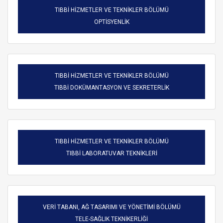
TIBBİ HİZMETLER VE TEKNİKLER BÖLÜMÜ
OPTİSYENLİK
TIBBİ HİZMETLER VE TEKNİKLER BÖLÜMÜ
TIBBİ DOKÜMANTASYON VE SEKRETERLİK
TIBBİ HİZMETLER VE TEKNİKLER BÖLÜMÜ
TIBBİ LABORATUVAR TEKNİKLERİ
VERİ TABANI, AĞ TASARIMI VE YÖNETİMİ BÖLÜMÜ
TELE-SAĞLIK TEKNİKERLİĞİ