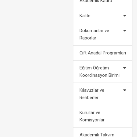
Akademik Kadro
2022-2023 Eğitim Öğretim Yılı
Politikalarımız
Af Kanun
Akademik Takvimi
Kalite
2024-2028 Stratejik Planı
Bilgi
2021-2022 Eğitim Öğretim Yılı
Dokümanlar ve
Akademik Takvimi
Fotoğraf Galerisi
Yatay
Raporlar
Organizasyon Şeması
Dikey
Çift Anadal Programları
Kurumsal Kimlik
Engelli Öğ
Eğitim Öğretim
Koordinasyon Birimi
Medya
Öğrenci Ko
Kılavuzlar ve
For
Rehberler
Kurullar ve
Komisyonlar
Akademik Takvim