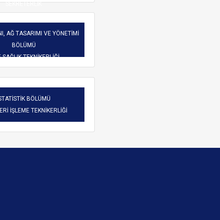
SEKRETERLİK
I, AĞ TASARIMI VE YÖNETİMİ
BÖLÜMÜ
-SAĞLIK TEKNİKERLİĞİ
STATİSTİK BÖLÜMÜ
VERİ İŞLEME TEKNİKERLİĞİ