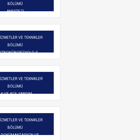
Burs Komisyonu
BÖLÜMÜ
reketliliği
Mezun Bilgi Sistemi
ANESTEZİ
Üniversite Yayın Komisyonu
Başvuru
Yeni Kablosuz Ağ Yapılanması hakkında.
Yabancı Uyruklu Öğretim
işim
HİZMETLER VE TEKNİKLER
Elemanı İnceleme ve
BÖLÜMÜ
Değerlendirme Komisyonu
 Dilekçeler
KTRONÖROFİZYOLOJİ
atlar
HİZMETLER VE TEKNİKLER
BÖLÜMÜ
LK VE ACİL YARDIM
ARAMA
HİZMETLER VE TEKNİKLER
BÖLÜMÜ
İ DOKÜMANTASYON VE