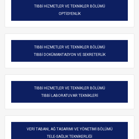
TIBBİ HİZMETLER VE TEKNİKLER BÖLÜMÜ
OPTİSYENLİK
TIBBİ HİZMETLER VE TEKNİKLER BÖLÜMÜ
TIBBİ DOKÜMANTASYON VE SEKRETERLİK
TIBBİ HİZMETLER VE TEKNİKLER BÖLÜMÜ
TIBBİ LABORATUVAR TEKNİKLERİ
VERİ TABANI, AĞ TASARIMI VE YÖNETİMİ BÖLÜMÜ
TELE-SAĞLIK TEKNİKERLİĞİ