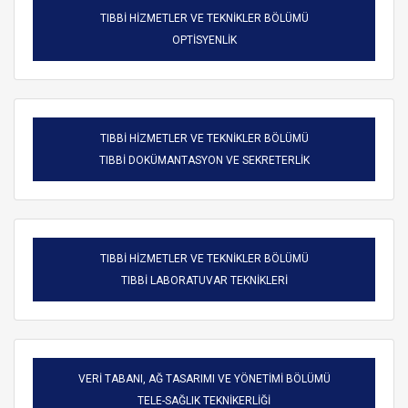
TIBBİ HİZMETLER VE TEKNİKLER BÖLÜMÜ
OPTİSYENLİK
TIBBİ HİZMETLER VE TEKNİKLER BÖLÜMÜ
TIBBİ DOKÜMANTASYON VE SEKRETERLİK
TIBBİ HİZMETLER VE TEKNİKLER BÖLÜMÜ
TIBBİ LABORATUVAR TEKNİKLERİ
VERİ TABANI, AĞ TASARIMI VE YÖNETİMİ BÖLÜMÜ
TELE-SAĞLIK TEKNİKERLİĞİ