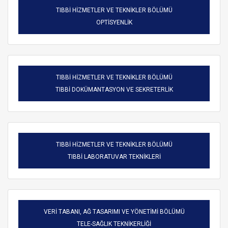
TIBBİ HİZMETLER VE TEKNİKLER BÖLÜMÜ
OPTİSYENLİK
TIBBİ HİZMETLER VE TEKNİKLER BÖLÜMÜ
TIBBİ DOKÜMANTASYON VE SEKRETERLİK
TIBBİ HİZMETLER VE TEKNİKLER BÖLÜMÜ
TIBBİ LABORATUVAR TEKNİKLERİ
VERİ TABANI, AĞ TASARIMI VE YÖNETİMİ BÖLÜMÜ
TELE-SAĞLIK TEKNİKERLİĞİ