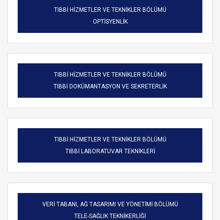
TIBBİ HİZMETLER VE TEKNİKLER BÖLÜMÜ
OPTİSYENLİK
TIBBİ HİZMETLER VE TEKNİKLER BÖLÜMÜ
TIBBİ DOKÜMANTASYON VE SEKRETERLİK
TIBBİ HİZMETLER VE TEKNİKLER BÖLÜMÜ
TIBBİ LABORATUVAR TEKNİKLERİ
VERİ TABANI, AĞ TASARIMI VE YÖNETİMİ BÖLÜMÜ
TELE-SAĞLIK TEKNİKERLİĞİ