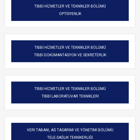
TIBBİ HİZMETLER VE TEKNİKLER BÖLÜMÜ
OPTİSYENLİK
TIBBİ HİZMETLER VE TEKNİKLER BÖLÜMÜ
TIBBİ DOKÜMANTASYON VE SEKRETERLİK
TIBBİ HİZMETLER VE TEKNİKLER BÖLÜMÜ
TIBBİ LABORATUVAR TEKNİKLERİ
VERİ TABANI, AĞ TASARIMI VE YÖNETİMİ BÖLÜMÜ
TELE-SAĞLIK TEKNİKERLİĞİ