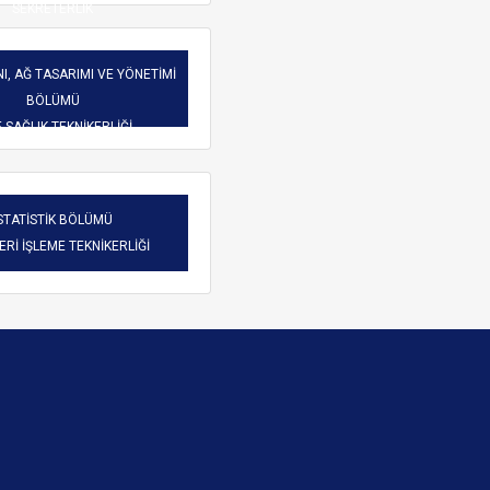
SEKRETERLİK
I, AĞ TASARIMI VE YÖNETİMİ
BÖLÜMÜ
-SAĞLIK TEKNİKERLİĞİ
STATİSTİK BÖLÜMÜ
VERİ İŞLEME TEKNİKERLİĞİ