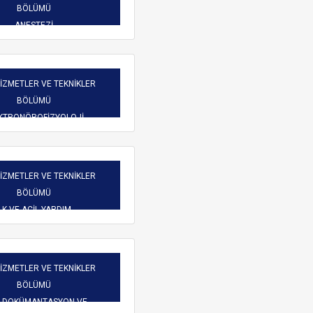
Burs Komisyonu
BÖLÜMÜ
reketliliği
Mezun Bilgi Sistemi
ANESTEZİ
Üniversite Yayın Komisyonu
Başvuru
Yeni Kablosuz Ağ Yapılanması hakkında.
Yabancı Uyruklu Öğretim
işim
HİZMETLER VE TEKNİKLER
Elemanı İnceleme ve
BÖLÜMÜ
Değerlendirme Komisyonu
 Dilekçeler
KTRONÖROFİZYOLOJİ
atlar
HİZMETLER VE TEKNİKLER
BÖLÜMÜ
LK VE ACİL YARDIM
ARAMA
HİZMETLER VE TEKNİKLER
BÖLÜMÜ
İ DOKÜMANTASYON VE