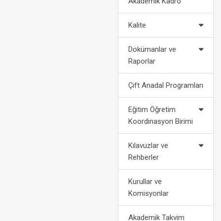
Akademik Kadro
2022-2023 Eğitim Öğretim Yılı
Politikalarımız
Af Kanun
Akademik Takvimi
Kalite
2024-2028 Stratejik Planı
Bilgi
2021-2022 Eğitim Öğretim Yılı
Dokümanlar ve
Akademik Takvimi
Fotoğraf Galerisi
Yatay
Raporlar
Organizasyon Şeması
Dikey
Çift Anadal Programları
Kurumsal Kimlik
Engelli Öğ
Eğitim Öğretim
Koordinasyon Birimi
Medya
Öğrenci Ko
Kılavuzlar ve
For
Rehberler
Kurullar ve
Komisyonlar
Akademik Takvim