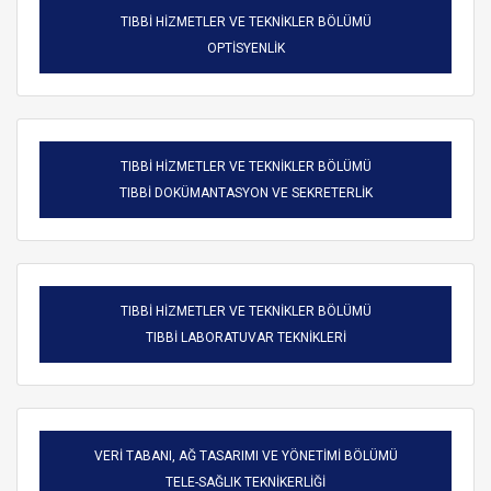
TIBBİ HİZMETLER VE TEKNİKLER BÖLÜMÜ
OPTİSYENLİK
TIBBİ HİZMETLER VE TEKNİKLER BÖLÜMÜ
TIBBİ DOKÜMANTASYON VE SEKRETERLİK
TIBBİ HİZMETLER VE TEKNİKLER BÖLÜMÜ
TIBBİ LABORATUVAR TEKNİKLERİ
VERİ TABANI, AĞ TASARIMI VE YÖNETİMİ BÖLÜMÜ
TELE-SAĞLIK TEKNİKERLİĞİ