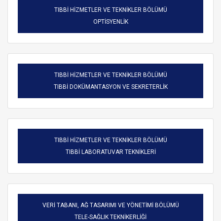
TIBBİ HİZMETLER VE TEKNİKLER BÖLÜMÜ
OPTİSYENLİK
TIBBİ HİZMETLER VE TEKNİKLER BÖLÜMÜ
TIBBİ DOKÜMANTASYON VE SEKRETERLİK
TIBBİ HİZMETLER VE TEKNİKLER BÖLÜMÜ
TIBBİ LABORATUVAR TEKNİKLERİ
VERİ TABANI, AĞ TASARIMI VE YÖNETİMİ BÖLÜMÜ
TELE-SAĞLIK TEKNİKERLİĞİ