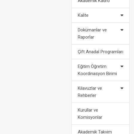
Akademik Kadro
2022-2023 Eğitim Öğretim Yılı
Politikalarımız
Af Kanun
Akademik Takvimi
Kalite
2024-2028 Stratejik Planı
Bilgi
2021-2022 Eğitim Öğretim Yılı
Dokümanlar ve
Akademik Takvimi
Fotoğraf Galerisi
Yatay
Raporlar
Organizasyon Şeması
Dikey
Çift Anadal Programları
Kurumsal Kimlik
Engelli Öğ
Eğitim Öğretim
Koordinasyon Birimi
Medya
Öğrenci Ko
Kılavuzlar ve
For
Rehberler
Kurullar ve
Komisyonlar
Akademik Takvim