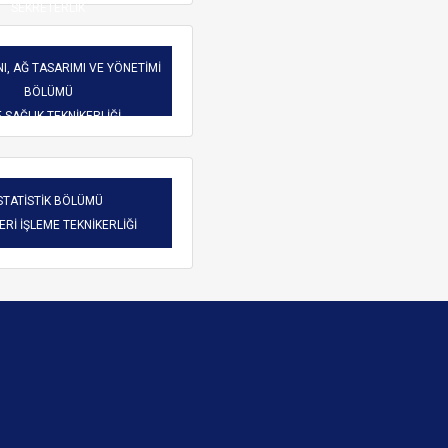
SEKRETERLİK
I, AĞ TASARIMI VE YÖNETİMİ
BÖLÜMÜ
-SAĞLIK TEKNİKERLİĞİ
STATİSTİK BÖLÜMÜ
VERİ İŞLEME TEKNİKERLİĞİ