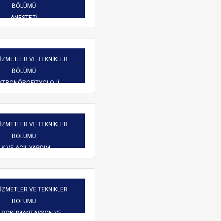
Burs Komisyonu
BÖLÜMÜ
reketliliği
Mezun Bilgi Sistemi
ANESTEZİ
Üniversite Yayın Komisyonu
Başvuru
Yeni Kablosuz Ağ Yapılanması hakkında.
Yabancı Uyruklu Öğretim
işim
HİZMETLER VE TEKNİKLER
Elemanı İnceleme ve
BÖLÜMÜ
Değerlendirme Komisyonu
 Dilekçeler
KTRONÖROFİZYOLOJİ
atlar
HİZMETLER VE TEKNİKLER
BÖLÜMÜ
LK VE ACİL YARDIM
ARAMA
HİZMETLER VE TEKNİKLER
BÖLÜMÜ
İ DOKÜMANTASYON VE