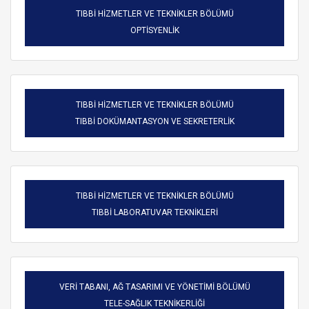
TIBBİ HİZMETLER VE TEKNİKLER BÖLÜMÜ
OPTİSYENLİK
TIBBİ HİZMETLER VE TEKNİKLER BÖLÜMÜ
TIBBİ DOKÜMANTASYON VE SEKRETERLİK
TIBBİ HİZMETLER VE TEKNİKLER BÖLÜMÜ
TIBBİ LABORATUVAR TEKNİKLERİ
VERİ TABANI, AĞ TASARIMI VE YÖNETİMİ BÖLÜMÜ
TELE-SAĞLIK TEKNİKERLİĞİ