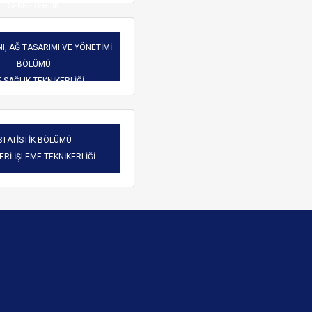
SEKRETERLİK
I, AĞ TASARIMI VE YÖNETİMİ
BÖLÜMÜ
-SAĞLIK TEKNİKERLİĞİ
STATİSTİK BÖLÜMÜ
VERİ İŞLEME TEKNİKERLİĞİ