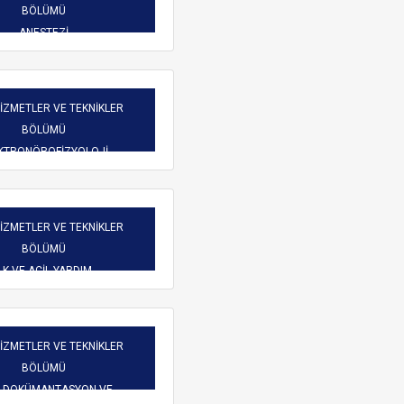
Burs Komisyonu
BÖLÜMÜ
reketliliği
Mezun Bilgi Sistemi
ANESTEZİ
Üniversite Yayın Komisyonu
Başvuru
Yeni Kablosuz Ağ Yapılanması hakkında.
Yabancı Uyruklu Öğretim
işim
HİZMETLER VE TEKNİKLER
Elemanı İnceleme ve
BÖLÜMÜ
Değerlendirme Komisyonu
 Dilekçeler
KTRONÖROFİZYOLOJİ
atlar
HİZMETLER VE TEKNİKLER
BÖLÜMÜ
LK VE ACİL YARDIM
ARAMA
HİZMETLER VE TEKNİKLER
BÖLÜMÜ
İ DOKÜMANTASYON VE