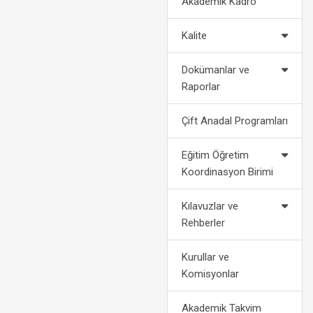
Akademik Kadro
2022-2023 Eğitim Öğretim Yılı
Politikalarımız
Af Kanun
Akademik Takvimi
Kalite
2024-2028 Stratejik Planı
Bilgi
2021-2022 Eğitim Öğretim Yılı
Dokümanlar ve
Akademik Takvimi
Fotoğraf Galerisi
Yatay
Raporlar
Organizasyon Şeması
Dikey
Çift Anadal Programları
Kurumsal Kimlik
Engelli Öğ
Eğitim Öğretim
Koordinasyon Birimi
Medya
Öğrenci Ko
Kılavuzlar ve
For
Rehberler
Kurullar ve
Komisyonlar
Akademik Takvim