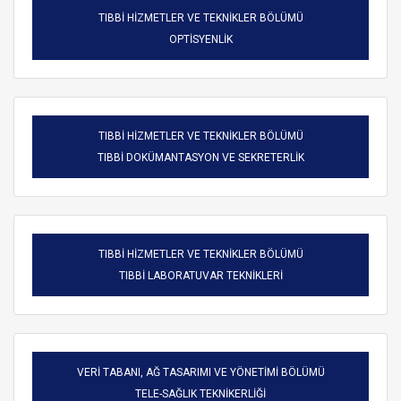
TIBBİ HİZMETLER VE TEKNİKLER BÖLÜMÜ
OPTİSYENLİK
TIBBİ HİZMETLER VE TEKNİKLER BÖLÜMÜ
TIBBİ DOKÜMANTASYON VE SEKRETERLİK
TIBBİ HİZMETLER VE TEKNİKLER BÖLÜMÜ
TIBBİ LABORATUVAR TEKNİKLERİ
VERİ TABANI, AĞ TASARIMI VE YÖNETİMİ BÖLÜMÜ
TELE-SAĞLIK TEKNİKERLİĞİ