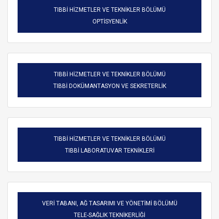
TIBBİ HİZMETLER VE TEKNİKLER BÖLÜMÜ
OPTİSYENLİK
TIBBİ HİZMETLER VE TEKNİKLER BÖLÜMÜ
TIBBİ DOKÜMANTASYON VE SEKRETERLİK
TIBBİ HİZMETLER VE TEKNİKLER BÖLÜMÜ
TIBBİ LABORATUVAR TEKNİKLERİ
VERİ TABANI, AĞ TASARIMI VE YÖNETİMİ BÖLÜMÜ
TELE-SAĞLIK TEKNİKERLİĞİ