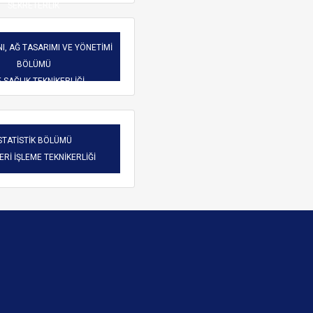
SEKRETERLİK
I, AĞ TASARIMI VE YÖNETİMİ
BÖLÜMÜ
-SAĞLIK TEKNİKERLİĞİ
STATİSTİK BÖLÜMÜ
VERİ İŞLEME TEKNİKERLİĞİ