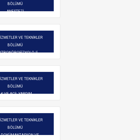
Burs Komisyonu
BÖLÜMÜ
reketliliği
Mezun Bilgi Sistemi
ANESTEZİ
Üniversite Yayın Komisyonu
Başvuru
Yeni Kablosuz Ağ Yapılanması hakkında.
Yabancı Uyruklu Öğretim
işim
HİZMETLER VE TEKNİKLER
Elemanı İnceleme ve
BÖLÜMÜ
Değerlendirme Komisyonu
 Dilekçeler
KTRONÖROFİZYOLOJİ
atlar
HİZMETLER VE TEKNİKLER
BÖLÜMÜ
LK VE ACİL YARDIM
ARAMA
HİZMETLER VE TEKNİKLER
BÖLÜMÜ
İ DOKÜMANTASYON VE