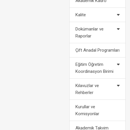
Akademik Kadro
2022-2023 Eğitim Öğretim Yılı
Politikalarımız
Af Kanun
Akademik Takvimi
Kalite
2024-2028 Stratejik Planı
Bilgi
2021-2022 Eğitim Öğretim Yılı
Dokümanlar ve
Akademik Takvimi
Fotoğraf Galerisi
Yatay
Raporlar
Organizasyon Şeması
Dikey
Çift Anadal Programları
Kurumsal Kimlik
Engelli Öğ
Eğitim Öğretim
Koordinasyon Birimi
Medya
Öğrenci Ko
Kılavuzlar ve
For
Rehberler
Kurullar ve
Komisyonlar
Akademik Takvim