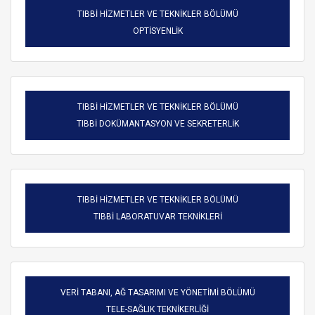
TIBBİ HİZMETLER VE TEKNİKLER BÖLÜMÜ
OPTİSYENLİK
TIBBİ HİZMETLER VE TEKNİKLER BÖLÜMÜ
TIBBİ DOKÜMANTASYON VE SEKRETERLİK
TIBBİ HİZMETLER VE TEKNİKLER BÖLÜMÜ
TIBBİ LABORATUVAR TEKNİKLERİ
VERİ TABANI, AĞ TASARIMI VE YÖNETİMİ BÖLÜMÜ
TELE-SAĞLIK TEKNİKERLİĞİ