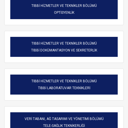
TIBBİ HİZMETLER VE TEKNİKLER BÖLÜMÜ
OPTİSYENLİK
TIBBİ HİZMETLER VE TEKNİKLER BÖLÜMÜ
TIBBİ DOKÜMANTASYON VE SEKRETERLİK
TIBBİ HİZMETLER VE TEKNİKLER BÖLÜMÜ
TIBBİ LABORATUVAR TEKNİKLERİ
VERİ TABANI, AĞ TASARIMI VE YÖNETİMİ BÖLÜMÜ
TELE-SAĞLIK TEKNİKERLİĞİ