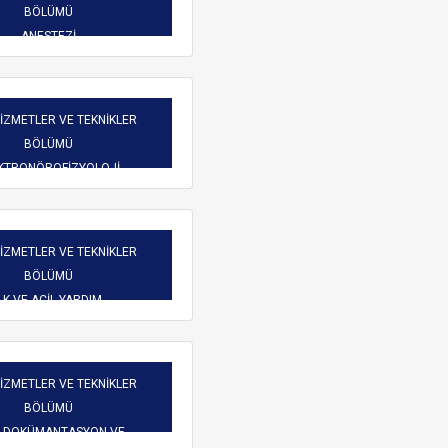
Burs Komisyonu
BÖLÜMÜ
reketliliği
Mezun Bilgi Sistemi
ANESTEZİ
Üniversite Yayın Komisyonu
Başvuru
Yeni Kablosuz Ağ Yapılanması hakkında.
Yabancı Uyruklu Öğretim
işim
HİZMETLER VE TEKNİKLER
Elemanı İnceleme ve
BÖLÜMÜ
Değerlendirme Komisyonu
 Dilekçeler
KTRONÖROFİZYOLOJİ
atlar
HİZMETLER VE TEKNİKLER
BÖLÜMÜ
LK VE ACİL YARDIM
ARAMA
HİZMETLER VE TEKNİKLER
BÖLÜMÜ
İ DOKÜMANTASYON VE