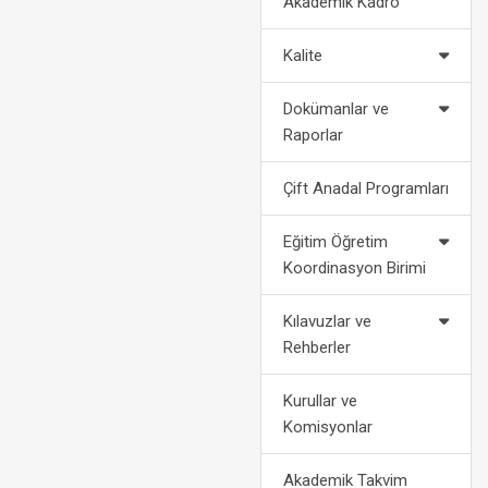
Akademik Kadro
2022-2023 Eğitim Öğretim Yılı
Politikalarımız
Af Kanun
Akademik Takvimi
Kalite
2024-2028 Stratejik Planı
Bilgi
2021-2022 Eğitim Öğretim Yılı
Dokümanlar ve
Akademik Takvimi
Fotoğraf Galerisi
Yatay
Raporlar
Organizasyon Şeması
Dikey
Çift Anadal Programları
Kurumsal Kimlik
Engelli Öğ
Eğitim Öğretim
Koordinasyon Birimi
Medya
Öğrenci Ko
Kılavuzlar ve
For
Rehberler
Kurullar ve
Komisyonlar
Akademik Takvim