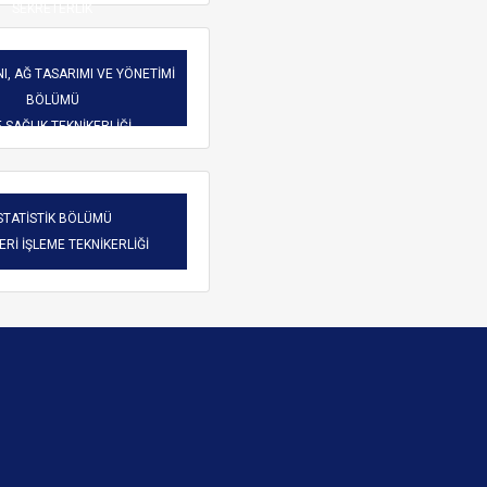
SEKRETERLİK
I, AĞ TASARIMI VE YÖNETİMİ
BÖLÜMÜ
-SAĞLIK TEKNİKERLİĞİ
STATİSTİK BÖLÜMÜ
VERİ İŞLEME TEKNİKERLİĞİ