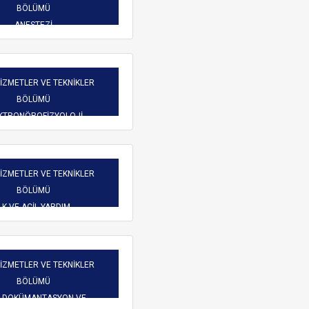
Burs Komisyonu
BÖLÜMÜ
reketliliği
Mezun Bilgi Sistemi
ANESTEZİ
Üniversite Yayın Komisyonu
Başvuru
Yeni Kablosuz Ağ Yapılanması hakkında.
Yabancı Uyruklu Öğretim
işim
HİZMETLER VE TEKNİKLER
Elemanı İnceleme ve
BÖLÜMÜ
Değerlendirme Komisyonu
 Dilekçeler
KTRONÖROFİZYOLOJİ
atlar
HİZMETLER VE TEKNİKLER
BÖLÜMÜ
LK VE ACİL YARDIM
ARAMA
HİZMETLER VE TEKNİKLER
BÖLÜMÜ
İ DOKÜMANTASYON VE