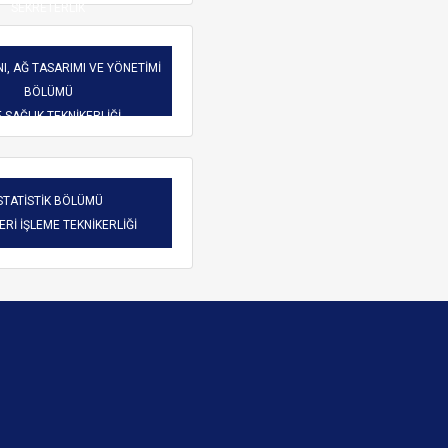
SEKRETERLİK
I, AĞ TASARIMI VE YÖNETİMİ
BÖLÜMÜ
-SAĞLIK TEKNİKERLİĞİ
STATİSTİK BÖLÜMÜ
VERİ İŞLEME TEKNİKERLİĞİ