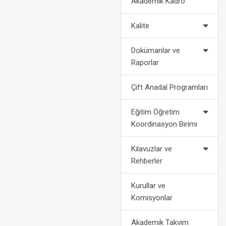
Akademik Kadro
2022-2023 Eğitim Öğretim Yılı
Politikalarımız
Af Kanun
Akademik Takvimi
Kalite
2024-2028 Stratejik Planı
Bilgi
2021-2022 Eğitim Öğretim Yılı
Dokümanlar ve
Akademik Takvimi
Fotoğraf Galerisi
Yatay
Raporlar
Organizasyon Şeması
Dikey
Çift Anadal Programları
Kurumsal Kimlik
Engelli Öğ
Eğitim Öğretim
Koordinasyon Birimi
Medya
Öğrenci Ko
Kılavuzlar ve
For
Rehberler
Kurullar ve
Komisyonlar
Akademik Takvim