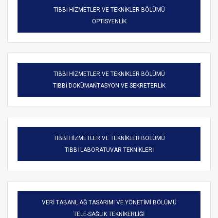
TIBBİ HİZMETLER VE TEKNİKLER BÖLÜMÜ
OPTİSYENLİK
TIBBİ HİZMETLER VE TEKNİKLER BÖLÜMÜ
TIBBİ DOKÜMANTASYON VE SEKRETERLİK
TIBBİ HİZMETLER VE TEKNİKLER BÖLÜMÜ
TIBBİ LABORATUVAR TEKNİKLERİ
VERİ TABANI, AĞ TASARIMI VE YÖNETİMİ BÖLÜMÜ
TELE-SAĞLIK TEKNİKERLİĞİ