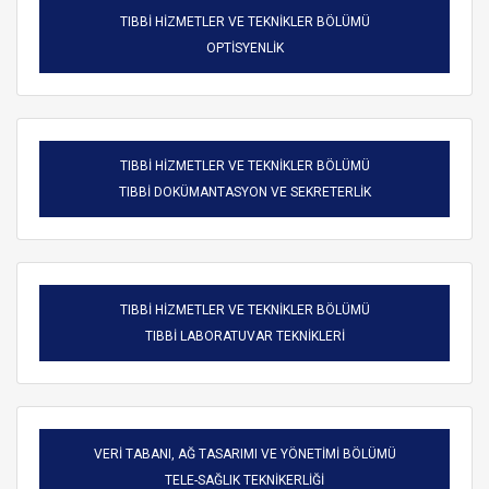
TIBBİ HİZMETLER VE TEKNİKLER BÖLÜMÜ
OPTİSYENLİK
TIBBİ HİZMETLER VE TEKNİKLER BÖLÜMÜ
TIBBİ DOKÜMANTASYON VE SEKRETERLİK
TIBBİ HİZMETLER VE TEKNİKLER BÖLÜMÜ
TIBBİ LABORATUVAR TEKNİKLERİ
VERİ TABANI, AĞ TASARIMI VE YÖNETİMİ BÖLÜMÜ
TELE-SAĞLIK TEKNİKERLİĞİ