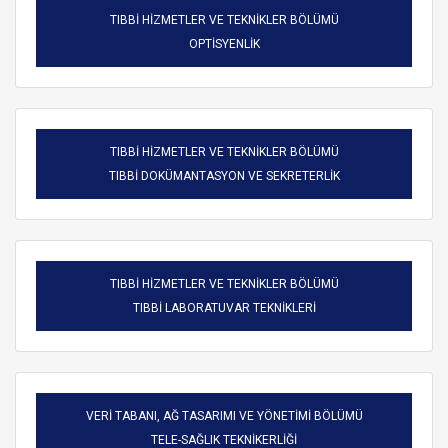
TIBBİ HİZMETLER VE TEKNİKLER BÖLÜMÜ
OPTİSYENLİK
TIBBİ HİZMETLER VE TEKNİKLER BÖLÜMÜ
TIBBİ DOKÜMANTASYON VE SEKRETERLİK
TIBBİ HİZMETLER VE TEKNİKLER BÖLÜMÜ
TIBBİ LABORATUVAR TEKNİKLERİ
VERİ TABANI, AĞ TASARIMI VE YÖNETİMİ BÖLÜMÜ
TELE-SAĞLIK TEKNİKERLİĞİ